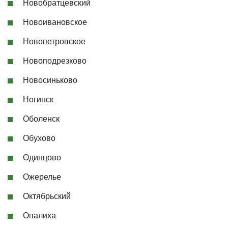
Новобратцевский
Новоивановское
Новопетровское
Новоподрезково
Новосиньково
Ногинск
Оболенск
Обухово
Одинцово
Ожерелье
Октябрьский
Опалиха