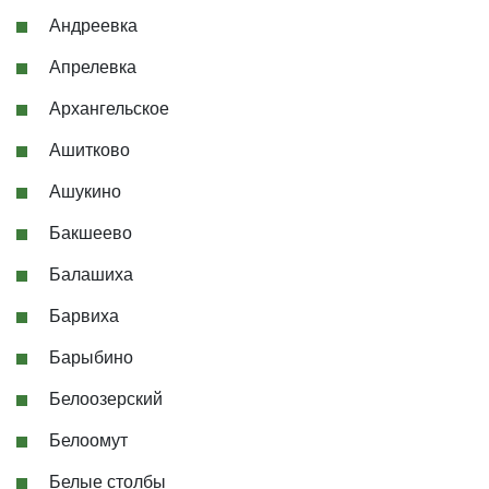
Андреевка
Апрелевка
Архангельское
Ашитково
Ашукино
Бакшеево
Балашиха
Барвиха
Барыбино
Белоозерский
Белоомут
Белые столбы