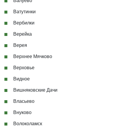
Валуево
Ватутинки
Вербилки
Верейка
Верея
Верхнее Мячково
Верховье
Видное
Вишняковские Дачи
Власьево
Внуково
Волоколамск