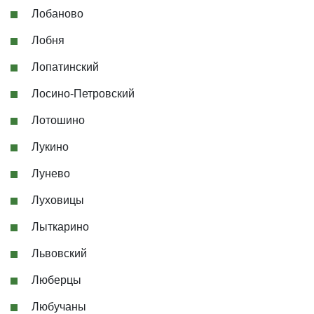
Лобаново
Лобня
Лопатинский
Лосино-Петровский
Лотошино
Лукино
Лунево
Луховицы
Лыткарино
Львовский
Люберцы
Любучаны