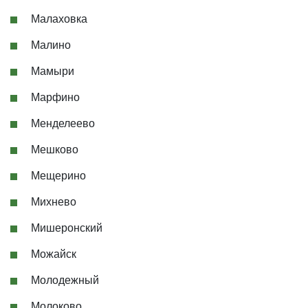
Малаховка
Малино
Мамыри
Марфино
Менделеево
Мешково
Мещерино
Михнево
Мишеронский
Можайск
Молодежный
Молоково