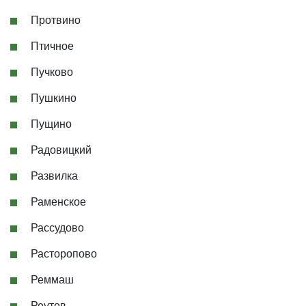
Протвино
Птичное
Пучково
Пушкино
Пущино
Радовицкий
Развилка
Раменское
Рассудово
Расторопово
Реммаш
Реутов