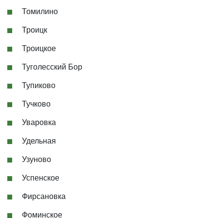
Томилино
Троицк
Троицкое
Туголесский Бор
Тупиково
Тучково
Уваровка
Удельная
Узуново
Успенское
Фирсановка
Фоминское