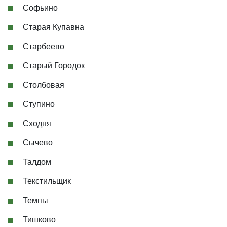
Софьино
Старая Купавна
Старбеево
Старый Городок
Столбовая
Ступино
Сходня
Сычево
Талдом
Текстильщик
Темпы
Тишково